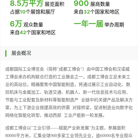
8.5万平方
900
展览面积
展商数量
占据
10
个展馆和展厅
来自
32
个国家和地区
6万
一年一届
观众数量
举办周期
来自
42
个国家和地区
展会概况
成都国际工业博览会（简称
"成都工博会"）由中国工博会和汉诺威
工博会承办机构联合打造的工业展会之一，成都工博会立足未来工
业的高站位，精确聚焦中国智能制造，将通过展示工业自动化、数
控机床与金属加工、轨道交通、机器人、新一代信息技术与应用、
节能与工业配套及新材料等智能制造产 业链中的关键产品及解决方
案，为上下游企业搭建高效的供需 对接桥梁，促进制造业向数字化
网络化智能化转型，推动西部 工业产能新一轮发展。
成都工博会以
"工业引领——赋能产业新发展"为主题，参展面积
80000平方米，汇集全球900多家工业领先企业，逾60000名专业观众