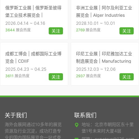
俄罗斯工业展 | 俄罗斯圣彼得
非洲工业展 | 阿尔及利亚工业
堡工业技术展览会 |
展览会 | Alger Industries
Petersburg Technical Fair
2026.04.14 ~ 04.16
2028.10.01 ~ 10.01
3644
展会热度
2769
展会热度
关注
关注
成都工博会 | 成都国际工业博
印尼工业展 | 印尼雅加达工业
览会 | CDIIF
制造展览会 | Manufacturing
Indonesia
2025.04.23 ~ 04.25
2025.12.03 ~ 12.06
3611
展会热度
2937
展会热度
关注
关注
关于我们
联系我们
海外会展网通过10多年的展览
地址：北京市朝阳区东十里
资源及行业沉淀，成功打造专
堡1号未来时大厦4层
业的国内国际展览会一站式查
邮箱：expotrue@126.com