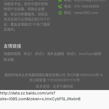
询服务平台，依托中国外贸和
电话：010-58896889
跨境产业发展，帮助企业便
网址：www.l085.com
捷，安全的参展服务。目前业
务涉及到行业领域达到219个行
业，覆盖全球超过110多个国家
及城市。
友情链接
淘展网官网
样式1
样式3
海外会展网
样式3
InnoTrans官网
欧洲展
版权所有©北京淘展网国际展览有限公司
京ICP备19050419号-6
京公网安备 112002002011110号
技术支持：北京千晨科技
http://data.zz.baidu.com/urls?
site=l085.com&token=xJmxCybF0LJNxbn8