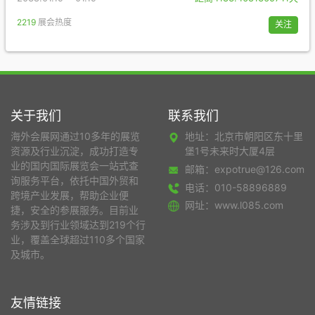
2219
展会热度
关注
关于我们
联系我们
海外会展网通过10多年的展览
地址：北京市朝阳区东十里
资源及行业沉淀，成功打造专
堡1号未来时大厦4层
业的国内国际展览会一站式查
邮箱：expotrue@126.com
询服务平台，依托中国外贸和
电话：010-58896889
跨境产业发展，帮助企业便
网址：www.l085.com
捷，安全的参展服务。目前业
务涉及到行业领域达到219个行
业，覆盖全球超过110多个国家
及城市。
友情链接