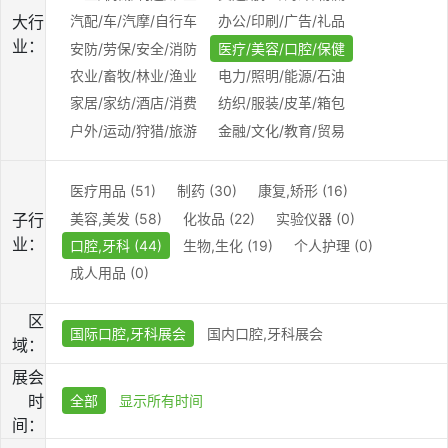
大行
汽配/车/汽摩/自行车
办公/印刷/广告/礼品
业：
安防/劳保/安全/消防
医疗/美容/口腔/保健
农业/畜牧/林业/渔业
电力/照明/能源/石油
家居/家纺/酒店/消费
纺织/服装/皮革/箱包
户外/运动/狩猎/旅游
金融/文化/教育/贸易
医疗用品 (51)
制药 (30)
康复,矫形 (16)
美容,美发 (58)
化妆品 (22)
实验仪器 (0)
子行
业：
口腔,牙科 (44)
生物,生化 (19)
个人护理 (0)
成人用品 (0)
区
国际口腔,牙科展会
国内口腔,牙科展会
域：
展会
时
全部
显示所有时间
间：