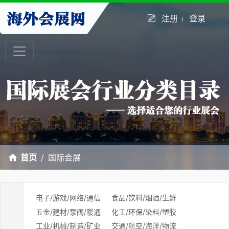
注册
登录
首页
国际会展
电子/游戏/网络/通信
食品/饮料/烟酒/生鲜
五金/建材/泵阀/暖通
化工/环保/染料/塑胶
工业/机械/制造/矿业
交通/航空/海洋/物流