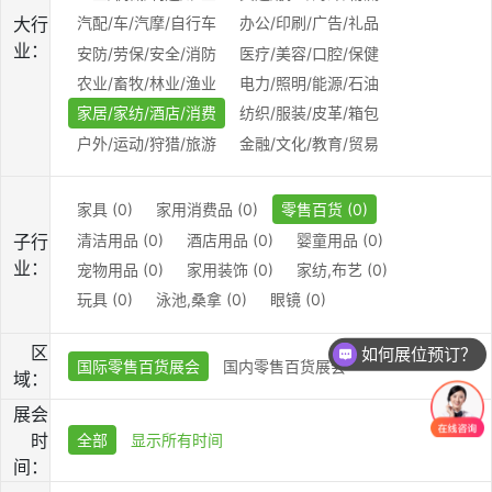
大行
汽配/车/汽摩/自行车
办公/印刷/广告/礼品
业：
安防/劳保/安全/消防
医疗/美容/口腔/保健
农业/畜牧/林业/渔业
电力/照明/能源/石油
家居/家纺/酒店/消费
纺织/服装/皮革/箱包
户外/运动/狩猎/旅游
金融/文化/教育/贸易
家具 (0)
家用消费品 (0)
零售百货 (0)
清洁用品 (0)
酒店用品 (0)
婴童用品 (0)
子行
业：
宠物用品 (0)
家用装饰 (0)
家纺,布艺 (0)
玩具 (0)
泳池,桑拿 (0)
眼镜 (0)
区
如何展位预订？
国际零售百货展会
国内零售百货展会
域：
展会
时
全部
显示所有时间
间：