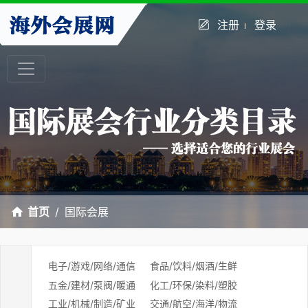
注册
登录
首页
国际会展
电子/游戏/网络/通信
食品/饮料/烟酒/生鲜
五金/建材/泵阀/暖通
化工/环保/染料/塑胶
工业/机械/制造/矿业
交通/航空/海洋/物流