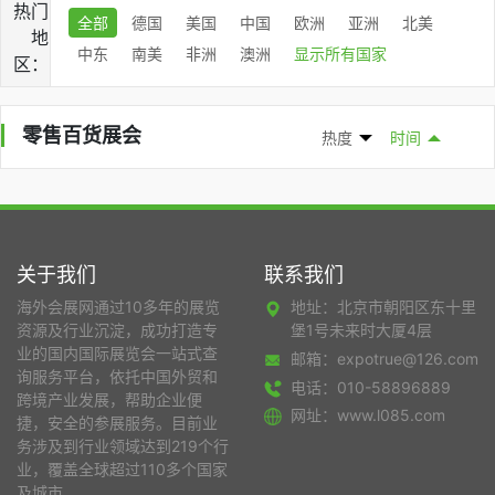
热门
全部
德国
美国
中国
欧洲
亚洲
北美
地
中东
南美
非洲
澳洲
显示所有国家
区：
零售百货展会
热度
时间
关于我们
联系我们
海外会展网通过10多年的展览
地址：北京市朝阳区东十里
资源及行业沉淀，成功打造专
堡1号未来时大厦4层
业的国内国际展览会一站式查
邮箱：expotrue@126.com
询服务平台，依托中国外贸和
电话：010-58896889
跨境产业发展，帮助企业便
网址：www.l085.com
捷，安全的参展服务。目前业
务涉及到行业领域达到219个行
业，覆盖全球超过110多个国家
及城市。