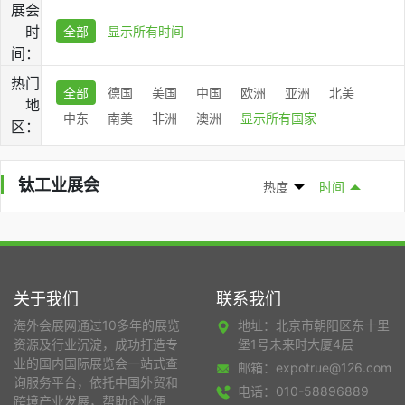
展会
时
全部
显示所有时间
间：
热门
全部
德国
美国
中国
欧洲
亚洲
北美
地
中东
南美
非洲
澳洲
显示所有国家
区：
钛工业展会
热度
时间
关于我们
联系我们
海外会展网通过10多年的展览
地址：北京市朝阳区东十里
资源及行业沉淀，成功打造专
堡1号未来时大厦4层
业的国内国际展览会一站式查
邮箱：expotrue@126.com
询服务平台，依托中国外贸和
电话：010-58896889
跨境产业发展，帮助企业便