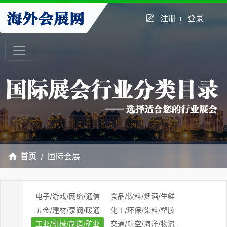
注册
登录
首页
国际会展
电子/游戏/网络/通信
食品/饮料/烟酒/生鲜
五金/建材/泵阀/暖通
化工/环保/染料/塑胶
工业/机械/制造/矿业
交通/航空/海洋/物流