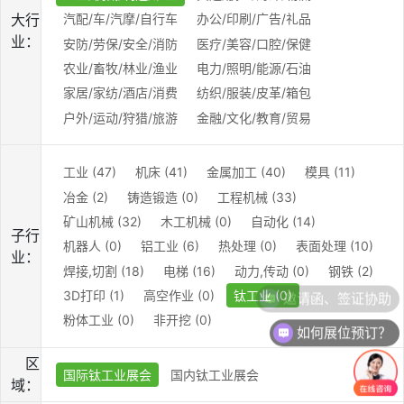
大行
汽配/车/汽摩/自行车
办公/印刷/广告/礼品
业：
安防/劳保/安全/消防
医疗/美容/口腔/保健
农业/畜牧/林业/渔业
电力/照明/能源/石油
家居/家纺/酒店/消费
纺织/服装/皮革/箱包
户外/运动/狩猎/旅游
金融/文化/教育/贸易
工业 (47)
机床 (41)
金属加工 (40)
模具 (11)
冶金 (2)
铸造锻造 (0)
工程机械 (33)
矿山机械 (32)
木工机械 (0)
自动化 (14)
子行
机器人 (0)
铝工业 (6)
热处理 (0)
表面处理 (10)
业：
焊接,切割 (18)
电梯 (16)
动力,传动 (0)
钢铁 (2)
邀请函、签证协助
3D打印 (1)
高空作业 (0)
钛工业 (0)
粉体工业 (0)
非开挖 (0)
如何展位预订？
区
国际钛工业展会
国内钛工业展会
域：