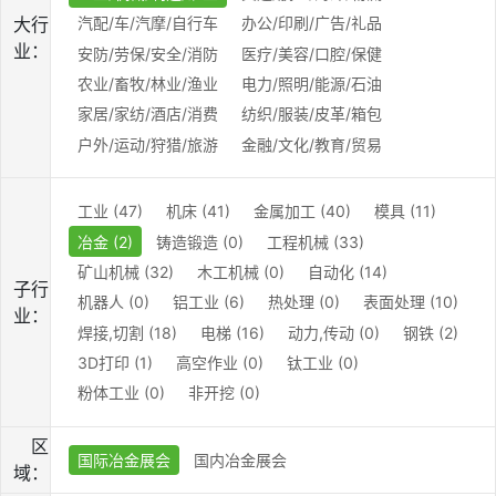
大行
汽配/车/汽摩/自行车
办公/印刷/广告/礼品
业：
安防/劳保/安全/消防
医疗/美容/口腔/保健
农业/畜牧/林业/渔业
电力/照明/能源/石油
家居/家纺/酒店/消费
纺织/服装/皮革/箱包
户外/运动/狩猎/旅游
金融/文化/教育/贸易
工业 (47)
机床 (41)
金属加工 (40)
模具 (11)
冶金 (2)
铸造锻造 (0)
工程机械 (33)
矿山机械 (32)
木工机械 (0)
自动化 (14)
子行
机器人 (0)
铝工业 (6)
热处理 (0)
表面处理 (10)
业：
焊接,切割 (18)
电梯 (16)
动力,传动 (0)
钢铁 (2)
3D打印 (1)
高空作业 (0)
钛工业 (0)
粉体工业 (0)
非开挖 (0)
区
国际冶金展会
国内冶金展会
域：