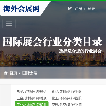
注册
登录
首页
国际会展
电子/游戏/网络/通信
食品/饮料/烟酒/生鲜
五金/建材/泵阀/暖通
化工/环保/染料/塑胶
工业/机械/制造/矿业
交通/航空/海洋/物流