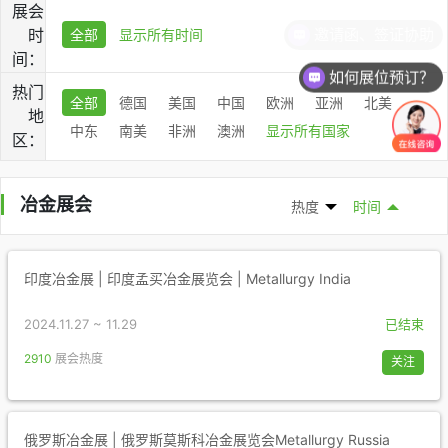
展会
邀请函、签证协助
时
全部
显示所有时间
间：
如何展位预订？
热门
全部
德国
美国
中国
欧洲
亚洲
北美
地
中东
南美
非洲
澳洲
显示所有国家
区：
冶金展会
热度
时间
印度冶金展 | 印度孟买冶金展览会 | Metallurgy India
2024.11.27 ~ 11.29
已结束
2910
展会热度
关注
俄罗斯冶金展 | 俄罗斯莫斯科冶金展览会Metallurgy Russia