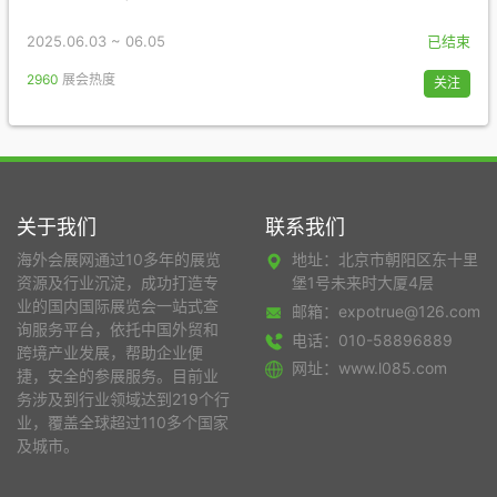
2025.06.03 ~ 06.05
已结束
2960
展会热度
关注
关于我们
联系我们
海外会展网通过10多年的展览
地址：北京市朝阳区东十里
资源及行业沉淀，成功打造专
堡1号未来时大厦4层
业的国内国际展览会一站式查
邮箱：expotrue@126.com
询服务平台，依托中国外贸和
电话：010-58896889
跨境产业发展，帮助企业便
网址：www.l085.com
捷，安全的参展服务。目前业
务涉及到行业领域达到219个行
业，覆盖全球超过110多个国家
及城市。