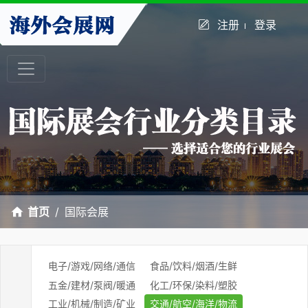
注册
登录
首页
国际会展
电子/游戏/网络/通信
食品/饮料/烟酒/生鲜
五金/建材/泵阀/暖通
化工/环保/染料/塑胶
工业/机械/制造/矿业
交通/航空/海洋/物流