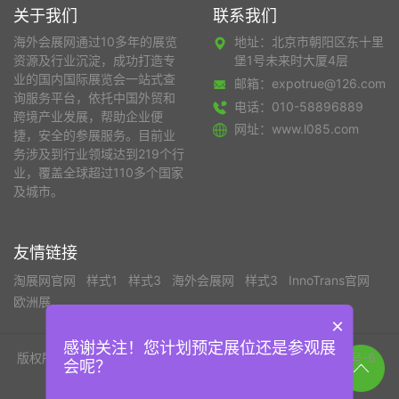
关于我们
联系我们
海外会展网通过10多年的展览
地址：北京市朝阳区东十里
资源及行业沉淀，成功打造专
堡1号未来时大厦4层
业的国内国际展览会一站式查
邮箱：expotrue@126.com
询服务平台，依托中国外贸和
电话：010-58896889
跨境产业发展，帮助企业便
网址：www.l085.com
捷，安全的参展服务。目前业
务涉及到行业领域达到219个行
业，覆盖全球超过110多个国家
及城市。
友情链接
淘展网官网
样式1
样式3
海外会展网
样式3
InnoTrans官网
欧洲展
×
感谢关注！您计划预定展位还是参观展
版权所有©北京淘展网国际展览有限公司
京ICP备19050419号-6
会呢？
京公网安备 112002002011110号