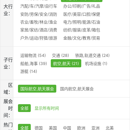
大行
汽配/车/汽摩/自行车
办公/印刷/广告/礼品
业：
安防/劳保/安全/消防
医疗/美容/口腔/保健
农业/畜牧/林业/渔业
电力/照明/能源/石油
家居/家纺/酒店/消费
纺织/服装/皮革/箱包
户外/运动/狩猎/旅游
金融/文化/教育/贸易
运输物流 (54)
交通 (28)
铁路,轨道交通 (24)
子行
船舶,海事 (39)
航空,航天 (21)
机场设施 (1)
业：
游艇 (14)
区
国际航空,航天展会
国内航空,航天展会
域：
展会
时
全部
显示所有时间
间：
热门
全部
德国
美国
中国
欧洲
亚洲
北美