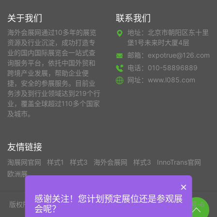
关于我们
联系我们
海外会展网通过10多年的展览
地址：北京市朝阳区东十里
资源及行业沉淀，成功打造专
堡1号未来时大厦4层
业的国内国际展览会一站式查
邮箱：expotrue@126.com
询服务平台，依托中国外贸和
电话：010-58896889
跨境产业发展，帮助企业便
网址：www.l085.com
捷，安全的参展服务。目前业
务涉及到行业领域达到219个行
业，覆盖全球超过110多个国家
及城市。
友情链接
淘展网官网
样式1
样式3
海外会展网
样式3
InnoTrans官网
欧洲展
×
感谢关注！您计划预定展位还是参观展
版权所有©北京淘展网国际展览有限公司
京ICP备19050419号-6
会呢？
京公网安备 112002002011110号