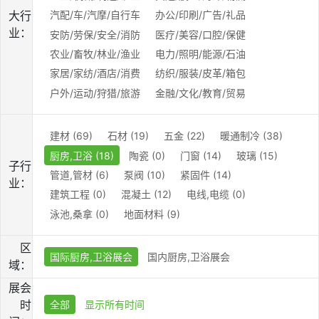
大行
汽配/车/汽摩/自行车
办公/印刷/广告/礼品
业：
安防/劳保/安全/消防
医疗/美容/口腔/保健
农业/畜牧/林业/渔业
电力/照明/能源/石油
家居/家纺/酒店/消费
纺织/服装/皮革/箱包
户外/运动/狩猎/旅游
金融/文化/教育/贸易
建材 (69)
石材 (19)
五金 (22)
暖通制冷 (38)
厨房,卫浴 (18)
陶瓷 (0)
门窗 (14)
玻璃 (15)
子行
管道,管材 (6)
泵阀 (10)
紧固件 (14)
业：
建筑工程 (0)
混凝土 (12)
电线,电缆 (0)
泳池,桑拿 (0)
地面材料 (9)
区
国际厨房,卫浴展会
国内厨房,卫浴展会
域：
展会
时
全部
显示所有时间