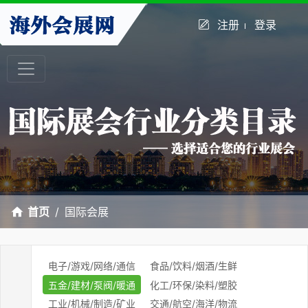
注册
登录
首页
国际会展
电子/游戏/网络/通信
食品/饮料/烟酒/生鲜
五金/建材/泵阀/暖通
化工/环保/染料/塑胶
工业/机械/制造/矿业
交通/航空/海洋/物流