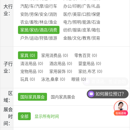
大行
汽配/车/汽摩/自行车
办公/印刷/广告/礼品
业：
安防/劳保/安全/消防
医疗/美容/口腔/保健
农业/畜牧/林业/渔业
电力/照明/能源/石油
家居/家纺/酒店/消费
纺织/服装/皮革/箱包
户外/运动/狩猎/旅游
金融/文化/教育/贸易
家具 (0)
家用消费品 (0)
零售百货 (0)
清洁用品 (0)
酒店用品 (0)
婴童用品 (0)
子行
业：
宠物用品 (0)
家用装饰 (0)
家纺,布艺 (0)
玩具 (0)
泳池,桑拿 (0)
眼镜 (0)
邀请函、签证协助
区
如何展位预订？
国际家具展会
国内家具展会
域：
展会
时
全部
显示所有时间
间：