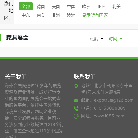
热门
全部
德国
美国
中国
欧洲
亚洲
北美
地
中东
南美
非洲
澳洲
显示所有国家
区：
家具展会
热度
时间
关于我们
联系我们
海外会展网通过10多年的展览
地址：北京市朝阳区东十里
资源及行业沉淀，成功打造专
堡1号未来时大厦4层
业的国内国际展览会一站式查
邮箱：expotrue@126.com
询服务平台，依托中国外贸和
电话：010-58896889
跨境产业发展，帮助企业便
网址：www.l085.com
捷，安全的参展服务。目前业
务涉及到行业领域达到219个行
业，覆盖全球超过110多个国家
及城市。