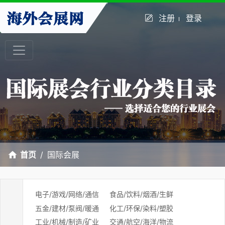
注册
登录
首页
国际会展
电子/游戏/网络/通信
食品/饮料/烟酒/生鲜
五金/建材/泵阀/暖通
化工/环保/染料/塑胶
工业/机械/制造/矿业
交通/航空/海洋/物流