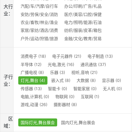
大行
汽配/车/汽摩/自行车
办公/印刷/广告/礼品
业：
安防/劳保/安全/消防
医疗/美容/口腔/保健
农业/畜牧/林业/渔业
电力/照明/能源/石油
家居/家纺/酒店/消费
纺织/服装/皮革/箱包
户外/运动/狩猎/旅游
金融/文化/教育/贸易
消费电子 (18)
电子元器件 (21)
电子制造 (13)
半导体 (12)
光电,激光 (16)
通讯通信 (37)
广播电视 (8)
乐器 (3)
视听,音响 (21)
子行
灯光,舞台 (4)
嵌入式 (8)
大数据 (8)
显示器 (0)
业：
传感器 (13)
智能卡 (0)
智能家居 (0)
无人机 (0)
电脑,计算机 (0)
物联网 (0)
互联网 (1)
游戏,动漫 (26)
摄影器材 (8)
区
国际灯光,舞台展会
国内灯光,舞台展会
域：