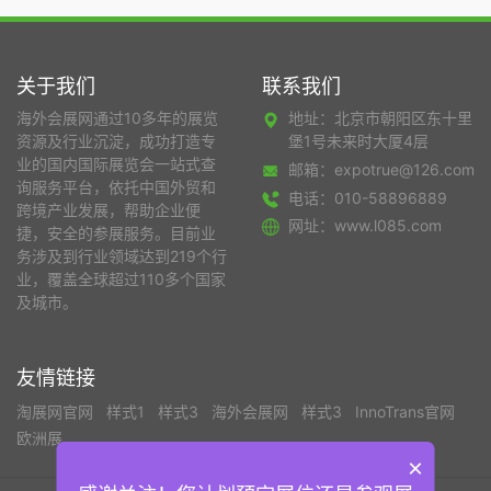
关于我们
联系我们
海外会展网通过10多年的展览
地址：北京市朝阳区东十里
资源及行业沉淀，成功打造专
堡1号未来时大厦4层
业的国内国际展览会一站式查
邮箱：expotrue@126.com
询服务平台，依托中国外贸和
电话：010-58896889
跨境产业发展，帮助企业便
网址：www.l085.com
捷，安全的参展服务。目前业
务涉及到行业领域达到219个行
业，覆盖全球超过110多个国家
及城市。
友情链接
淘展网官网
样式1
样式3
海外会展网
样式3
InnoTrans官网
欧洲展
×