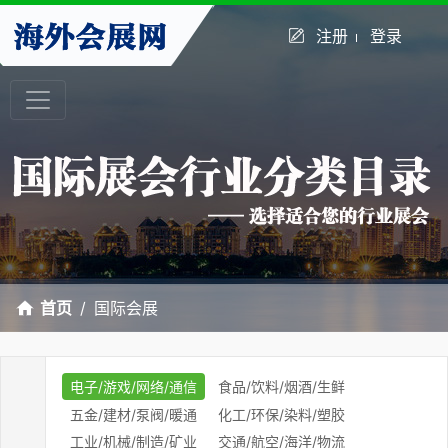
注册
登录
首页
国际会展
电子/游戏/网络/通信
食品/饮料/烟酒/生鲜
五金/建材/泵阀/暖通
化工/环保/染料/塑胶
工业/机械/制造/矿业
交通/航空/海洋/物流