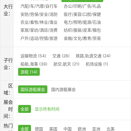
大行
汽配/车/汽摩/自行车
办公/印刷/广告/礼品
业：
安防/劳保/安全/消防
医疗/美容/口腔/保健
农业/畜牧/林业/渔业
电力/照明/能源/石油
家居/家纺/酒店/消费
纺织/服装/皮革/箱包
户外/运动/狩猎/旅游
金融/文化/教育/贸易
运输物流 (54)
交通 (28)
铁路,轨道交通 (24)
子行
船舶,海事 (39)
航空,航天 (21)
机场设施 (1)
业：
游艇 (14)
区
国际游艇展会
国内游艇展会
域：
展会
时
全部
显示所有时间
间：
热门
全部
德国
美国
中国
欧洲
亚洲
北美