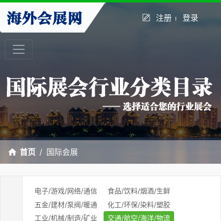
注册
登录
首页
国际会展
电子/游戏/网络/通信
食品/饮料/烟酒/生鲜
五金/建材/泵阀/暖通
化工/环保/染料/塑胶
工业/机械/制造/矿业
交通/航空/海洋/物流