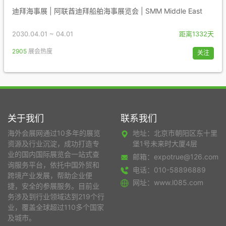
迪拜海事展 | 阿联酋迪拜船舶海事展览会 | SMM Middle East
2030.04.01 ~ 04.01
距离1332天
2905
展会热度
关注
关于我们
联系我们
海外会展网通过10多年的展览
地址：北京市朝阳区东十里
资源及行业沉淀，成功打造专
堡1号未来时大厦4层
业的国内国际展览会一站式查
邮箱：expotrue@126.com
询服务平台，依托中国外贸和
电话：010-58896889
跨境产业发展，帮助企业便
网址：www.l085.com
捷，安全的参展服务。目前业
务涉及到行业领域达到219个行
业，覆盖全球超过110多个国家
及城市。