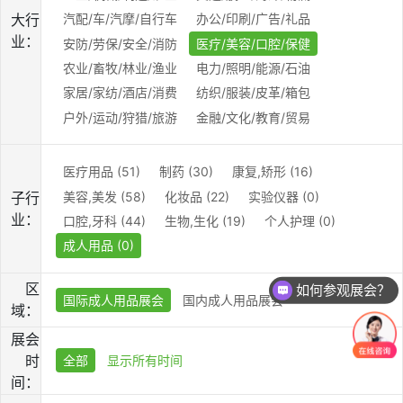
大行
汽配/车/汽摩/自行车
办公/印刷/广告/礼品
业：
安防/劳保/安全/消防
医疗/美容/口腔/保健
农业/畜牧/林业/渔业
电力/照明/能源/石油
家居/家纺/酒店/消费
纺织/服装/皮革/箱包
户外/运动/狩猎/旅游
金融/文化/教育/贸易
医疗用品 (51)
制药 (30)
康复,矫形 (16)
美容,美发 (58)
化妆品 (22)
实验仪器 (0)
子行
业：
口腔,牙科 (44)
生物,生化 (19)
个人护理 (0)
成人用品 (0)
区
如何参观展会？
国际成人用品展会
国内成人用品展会
域：
展会
时
全部
显示所有时间
间：