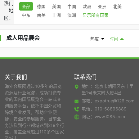
热门
全部
德国
美国
中国
欧洲
亚洲
北美
地
中东
南美
非洲
澳洲
显示所有国家
区：
成人用品展会
热度
时间
关于我们
联系我们
海外会展网通过10多年的展览
地址：北京市朝阳区东十里
资源及行业沉淀，成功打造专
堡1号未来时大厦4层
业的国内国际展览会一站式查
邮箱：expotrue@126.com
询服务平台，依托中国外贸和
电话：010-58896889
跨境产业发展，帮助企业便
网址：www.l085.com
捷，安全的参展服务。目前业
务涉及到行业领域达到219个行
业，覆盖全球超过110多个国家
及城市。