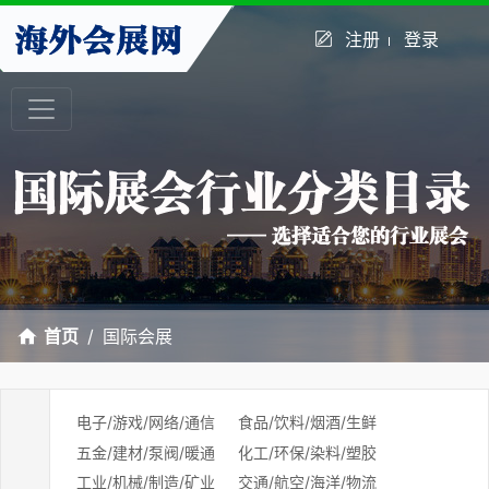
注册
登录
首页
国际会展
电子/游戏/网络/通信
食品/饮料/烟酒/生鲜
五金/建材/泵阀/暖通
化工/环保/染料/塑胶
工业/机械/制造/矿业
交通/航空/海洋/物流