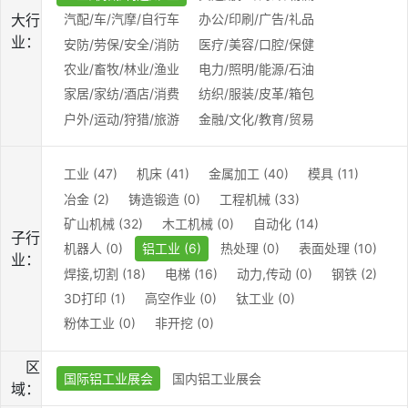
大行
汽配/车/汽摩/自行车
办公/印刷/广告/礼品
业：
安防/劳保/安全/消防
医疗/美容/口腔/保健
农业/畜牧/林业/渔业
电力/照明/能源/石油
家居/家纺/酒店/消费
纺织/服装/皮革/箱包
户外/运动/狩猎/旅游
金融/文化/教育/贸易
工业 (47)
机床 (41)
金属加工 (40)
模具 (11)
冶金 (2)
铸造锻造 (0)
工程机械 (33)
矿山机械 (32)
木工机械 (0)
自动化 (14)
子行
机器人 (0)
铝工业 (6)
热处理 (0)
表面处理 (10)
业：
焊接,切割 (18)
电梯 (16)
动力,传动 (0)
钢铁 (2)
3D打印 (1)
高空作业 (0)
钛工业 (0)
粉体工业 (0)
非开挖 (0)
区
国际铝工业展会
国内铝工业展会
域：