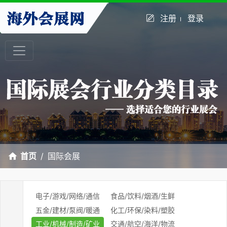
注册
登录
首页
国际会展
电子/游戏/网络/通信
食品/饮料/烟酒/生鲜
五金/建材/泵阀/暖通
化工/环保/染料/塑胶
工业/机械/制造/矿业
交通/航空/海洋/物流