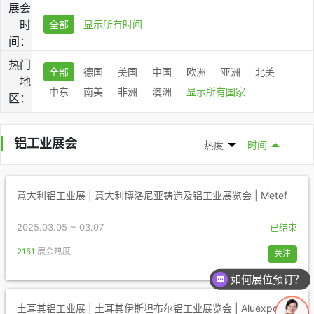
展会
时
全部
显示所有时间
间：
热门
全部
德国
美国
中国
欧洲
亚洲
北美
地
中东
南美
非洲
澳洲
显示所有国家
区：
铝工业展会
热度
时间
意大利铝工业展 | 意大利博洛尼亚铸造及铝工业展览会 | Metef
2025.03.05 ~ 03.07
已结束
2151
展会热度
关注
如何展位预订？
土耳其铝工业展 | 土耳其伊斯坦布尔铝工业展览会 | Aluexpo