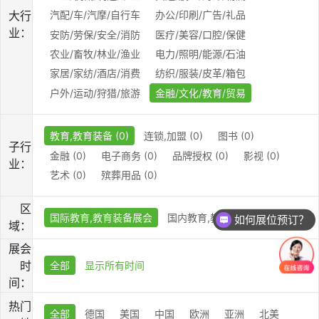
大行
汽配/车/汽摩/自行车
办公/印刷/广告/礼品
业：
安防/劳保/安全/消防
医疗/美容/口腔/保健
农业/畜牧/林业/渔业
电力/照明/能源/石油
家居/家纺/酒店/消费
纺织/服装/皮革/箱包
户外/运动/狩猎/旅游
金融/文化/教育/贸易
教育,教育装备 (0)
连锁,加盟 (0)
图书 (0)
子行
金融 (0)
电子商务 (0)
品牌授权 (0)
影视 (0)
业：
艺术 (0)
殡葬用品 (0)
区
国际教育,教育装备展会
国内教育,教育装备展会
如何展位预订？
域：
展会
时
全部
显示所有时间
间：
热门
全部
德国
美国
中国
欧洲
亚洲
北美