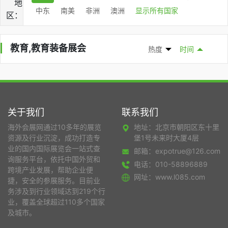
地
中东
南美
非洲
澳洲
显示所有国家
区：
教育,教育装备展会
热度
时间
关于我们
联系我们
海外会展网通过10多年的展览
地址：北京市朝阳区东十里
资源及行业沉淀，成功打造专
堡1号未来时大厦4层
业的国内国际展览会一站式查
邮箱：expotrue@126.com
询服务平台，依托中国外贸和
电话：010-58896889
跨境产业发展，帮助企业便
网址：www.l085.com
捷，安全的参展服务。目前业
务涉及到行业领域达到219个行
业，覆盖全球超过110多个国家
及城市。