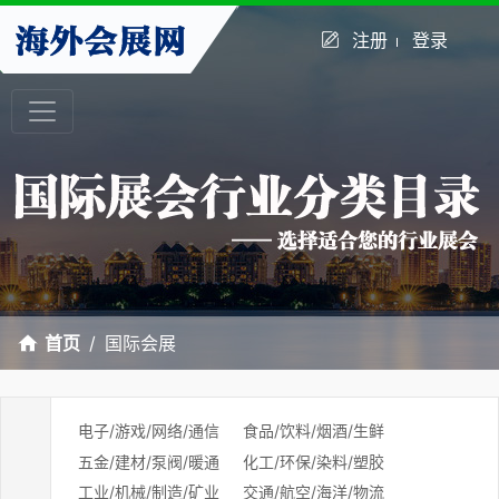
注册
登录
首页
国际会展
电子/游戏/网络/通信
食品/饮料/烟酒/生鲜
五金/建材/泵阀/暖通
化工/环保/染料/塑胶
工业/机械/制造/矿业
交通/航空/海洋/物流