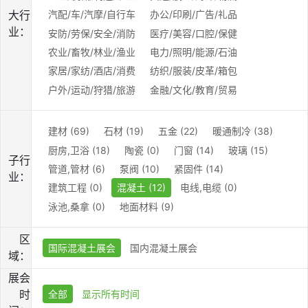
大行
汽配/车/汽摩/自行车
办公/印刷/广告/礼品
业：
安防/劳保/安全/消防
医疗/美容/口腔/保健
农业/畜牧/林业/渔业
电力/照明/能源/石油
家居/家纺/酒店/消费
纺织/服装/皮革/箱包
户外/运动/狩猎/旅游
金融/文化/教育/贸易
建材 (69)
石材 (19)
五金 (22)
暖通制冷 (38)
厨房,卫浴 (18)
陶瓷 (0)
门窗 (14)
玻璃 (15)
子行
管道,管材 (6)
泵阀 (10)
紧固件 (14)
业：
建筑工程 (0)
混凝土 (12)
电线,电缆 (0)
泳池,桑拿 (0)
地面材料 (9)
区
国际混凝土展会
国内混凝土展会
域：
展会
时
全部
显示所有时间