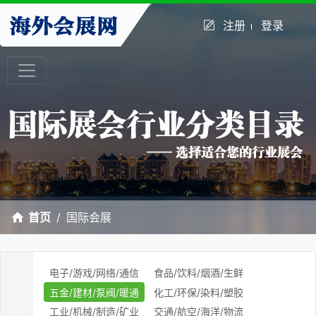
注册
登录
首页
国际会展
电子/游戏/网络/通信
食品/饮料/烟酒/生鲜
五金/建材/泵阀/暖通
化工/环保/染料/塑胶
工业/机械/制造/矿业
交通/航空/海洋/物流