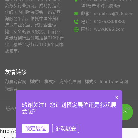
资源及行业沉淀，成功打造专
堡1号未来时大厦4层
业的国内国际展览会一站式查
邮箱：expotrue@126.com
询服务平台，依托中国外贸和
电话：010-58896889
跨境产业发展，帮助企业便
网址：www.l085.com
捷，安全的参展服务。目前业
务涉及到行业领域达到219个行
业，覆盖全球超过110多个国家
及城市。
友情链接
淘展网官网
样式1
样式3
海外会展网
样式3
InnoTrans官网
欧洲展
×
感谢关注！您计划预定展位还是参观展
版权所有©北京淘展网国际展览有限公司
京ICP备19050419号-6
会呢？
京公网安备 112002002011110号
技术支持：北京千晨科技
预定展位
参观展会
http://data.zz.baidu.com/urls?