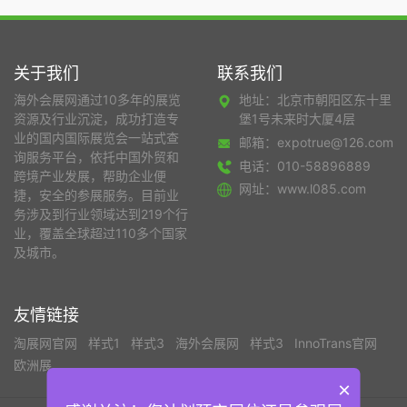
关于我们
联系我们
海外会展网通过10多年的展览
地址：北京市朝阳区东十里
资源及行业沉淀，成功打造专
堡1号未来时大厦4层
业的国内国际展览会一站式查
邮箱：expotrue@126.com
询服务平台，依托中国外贸和
电话：010-58896889
跨境产业发展，帮助企业便
网址：www.l085.com
捷，安全的参展服务。目前业
务涉及到行业领域达到219个行
业，覆盖全球超过110多个国家
及城市。
友情链接
淘展网官网
样式1
样式3
海外会展网
样式3
InnoTrans官网
欧洲展
×