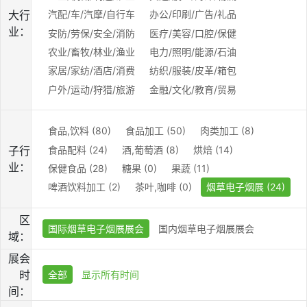
大行
汽配/车/汽摩/自行车
办公/印刷/广告/礼品
业：
安防/劳保/安全/消防
医疗/美容/口腔/保健
农业/畜牧/林业/渔业
电力/照明/能源/石油
家居/家纺/酒店/消费
纺织/服装/皮革/箱包
户外/运动/狩猎/旅游
金融/文化/教育/贸易
食品,饮料 (80)
食品加工 (50)
肉类加工 (8)
食品配料 (24)
酒,葡萄酒 (8)
烘焙 (14)
子行
业：
保健食品 (28)
糖果 (0)
果蔬 (11)
啤酒饮料加工 (2)
茶叶,咖啡 (0)
烟草电子烟展 (24)
区
国际烟草电子烟展展会
国内烟草电子烟展展会
域：
展会
时
全部
显示所有时间
间：